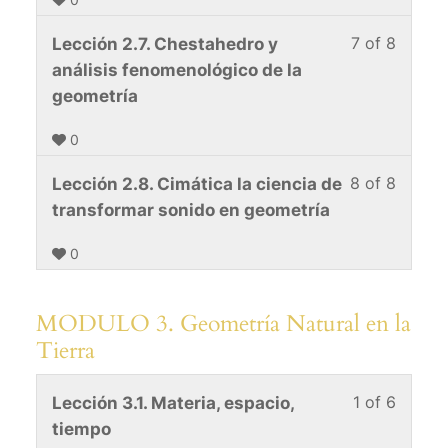
8
in
Const
cours
within
this
7 of 8
Lesso
You
Lección 2.7. Chestahedro y
univer
conten
sectio
cours
7
must
análisis fenomenológico de la
MÓDU
to
of
enroll
geometría
2.
acces
8
in
Const
cours
0
within
this
univer
conten
sectio
cours
8 of 8
Lesso
You
Lección 2.8. Cimática la ciencia de
MÓDU
to
8
must
transformar sonido en geometría
2.
acces
of
enroll
Const
cours
0
8
in
univer
conten
within
this
sectio
cours
MODULO 3. Geometría Natural en la
MÓDU
to
Tierra
2.
acces
Const
cours
1 of 6
Lesso
You
Lección 3.1. Materia, espacio,
univer
conten
1
must
tiempo