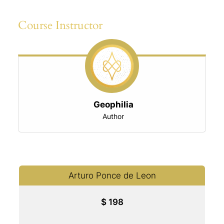
6.
acces
Course Instructor
Ejemp
cours
y
conten
aplica
Geophilia
Author
Arturo Ponce de Leon
$
198