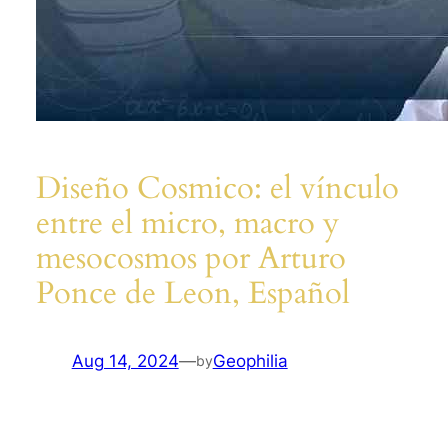
Diseño Cosmico: el vínculo
entre el micro, macro y
mesocosmos por Arturo
Ponce de Leon, Español
Aug 14, 2024
—
Geophilia
by