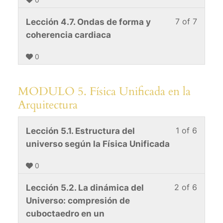
of
enroll
Arquit
El
cours
7
in
7 of 7
Lesso
You
Lección 4.7. Ondas de forma y
mesoc
conten
within
this
7
must
coherencia cardiaca
y
sectio
cours
of
enroll
la
MODU
to
0
7
in
Arquit
4.
acces
within
this
El
cours
sectio
cours
MODULO 5. Física Unificada en la
mesoc
conten
MODU
to
Arquitectura
y
4.
acces
la
El
cours
1 of 6
Lesso
You
Lección 5.1. Estructura del
Arquit
mesoc
conten
1
must
universo según la Física Unificada
y
of
enroll
la
0
6
in
Arquit
within
this
2 of 6
Lesso
You
Lección 5.2. La dinámica del
sectio
cours
2
must
Universo: compresión de
MODU
to
of
enroll
cuboctaedro en un
5.
acces