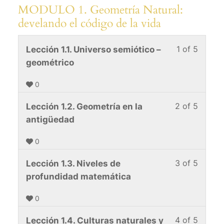
MODULO 1. Geometría Natural:
develando el código de la vida
1 of 5
Lesso
You
Lección 1.1. Universo semiótico –
1
must
geométrico
of
enroll
0
5
in
within
this
2 of 5
Lesso
You
Lección 1.2. Geometría en la
sectio
cours
2
must
antigüedad
MODU
to
of
enroll
1.
acces
0
5
in
Geome
cours
within
this
3 of 5
Lesso
You
Lección 1.3. Niveles de
Natura
conten
sectio
cours
3
must
profundidad matemática
devel
MODU
to
of
enroll
el
1.
acces
0
5
in
códig
Geome
cours
within
this
de
4 of 5
Lesso
You
Lección 1.4. Culturas naturales y
Natura
conten