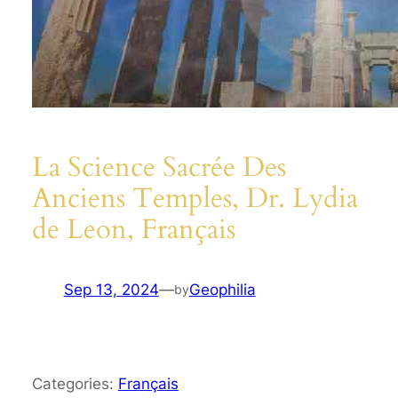
La Science Sacrée Des
Anciens Temples, Dr. Lydia
de Leon, Français
Sep 13, 2024
—
Geophilia
by
Categories:
Français