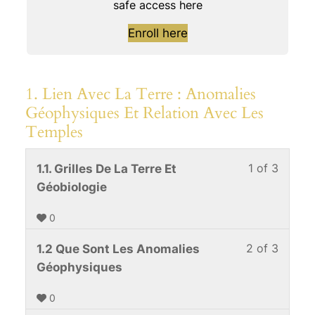
safe access here
Enroll here
1. Lien Avec La Terre : Anomalies
Géophysiques Et Relation Avec Les
Temples
1 of 3
Lesso
You
1.1. Grilles De La Terre Et
1
must
Géobiologie
of
enroll
0
3
in
within
this
2 of 3
Lesso
You
1.2 Que Sont Les Anomalies
sectio
cours
2
must
Géophysiques
1.
to
of
enroll
Lien
acces
0
3
in
Avec
cours