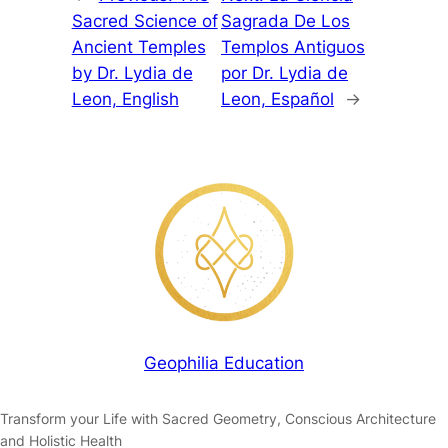
Des
cours
Sacred Science of
Sagrada De Los
Templ
conten
Ancient Temples
Templos Antiguos
Et
by Dr. Lydia de
por Dr. Lydia de
Applic
Leon, English
Leon, Español
→
Moder
Geophilia Education
Transform your Life with Sacred Geometry, Conscious Architecture
and Holistic Health